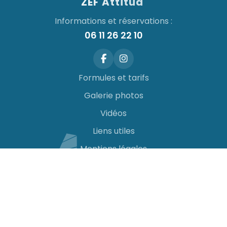
ZEF Attitud'
Informations et réservations :
06 11 26 22 10
Formules et tarifs
Galerie photos
Vidéos
Liens utiles
Mentions légales
CGV
Ecole de char à voile Isthme de Penthievre (Saint
Pierre Quiberon) - Kerhillio (Erdeven)