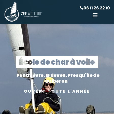
06 11 26 22 10
École de char à voile
Penthièvre, Erdeven, Presqu'île de
Quiberon
OUVERT TOUTE L'ANNÉE