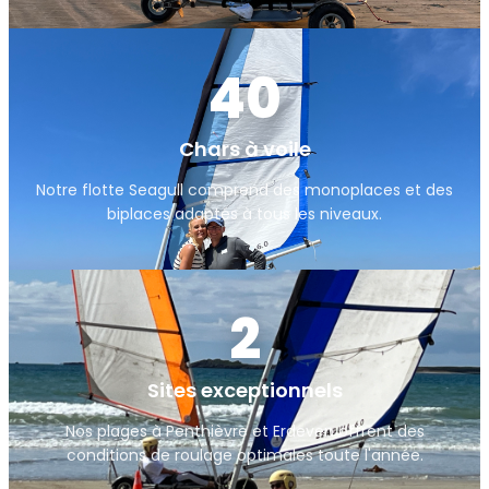
40
Chars à voile
Notre flotte Seagull comprend des monoplaces et des
biplaces adaptés à tous les niveaux.
2
Sites exceptionnels
Nos plages à Penthièvre et Erdeven offrent des
conditions de roulage optimales toute l'année.